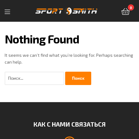
0
Sport-
Smith
Nothing Found
—
It seems we can’t find what you’re looking for. Perhaps searching
магазин
can help.
спортивных
товаров
КАК С НАМИ СВЯЗАТЬСЯ