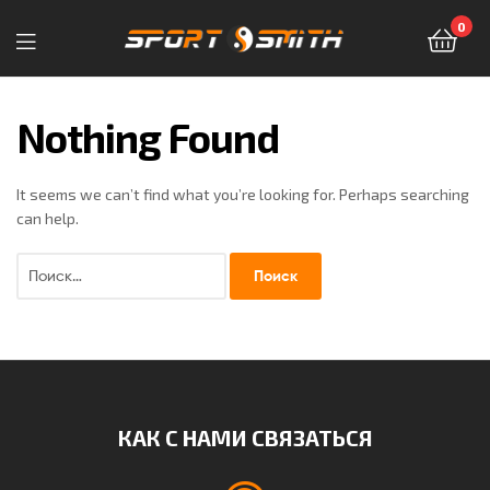
0
Sport-
Smith
Nothing Found
—
It seems we can’t find what you’re looking for. Perhaps searching
магазин
can help.
спортивных
товаров
КАК С НАМИ СВЯЗАТЬСЯ