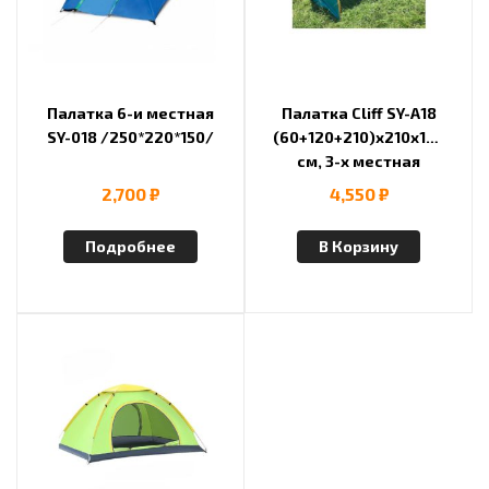
Палатка 6-и местная
Палатка Cliff SY-А18
SY-018 /250*220*150/
(60+120+210)х210х130
см, 3-х местная
2,700
₽
4,550
₽
Подробнее
В Корзину