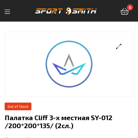
0
Sport-
Smith
—
магазин
спортивных
товаров
Out of Stock
Палатка Cliff 3-х местная SY-012
/200*200*135/ (2сл.)