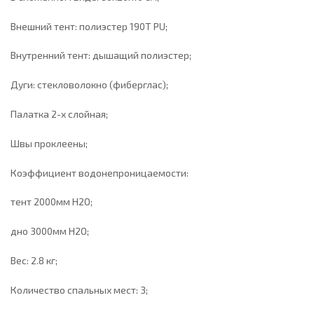
Внешний тент: полиэстер 190T PU;
Внутренний тент: дышащий полиэстер;
Дуги: стекловолокно (фиберглас);
Палатка 2-х слойная;
Швы проклеены;
Коэффициент водонепроницаемости:
тент 2000мм Н2О;
дно 3000мм Н2О;
Вес: 2.8 кг;
Количество спальных мест: 3;