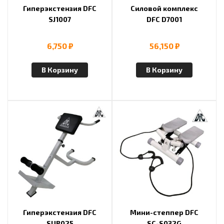
Гиперэкстензия DFC
Силовой комплекс
SJ1007
DFC D7001
6,750
₽
56,150
₽
В Корзину
В Корзину
Гиперэкстензия DFC
Мини-степпер DFC
SUB025
SC-S032G