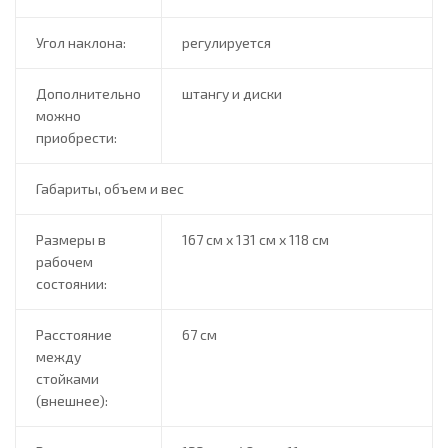
Угол наклона:
регулируется
Дополнительно
штангу и диски
можно
приобрести:
Габариты, объем и вес
Размеры в
167 см х 131 см х 118 см
рабочем
состоянии:
Расстояние
67 см
между
стойками
(внешнее):