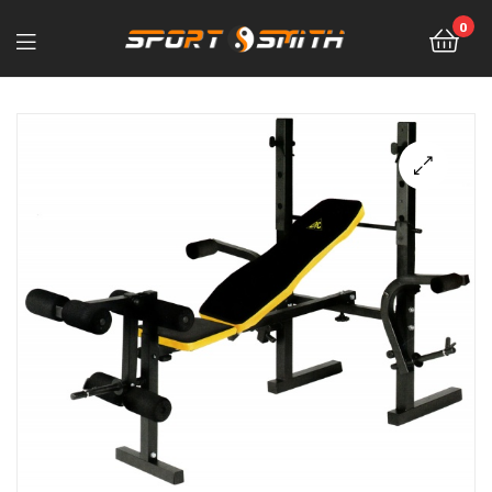
0
Sport-
Smith
—
магазин
спортивных
товаров