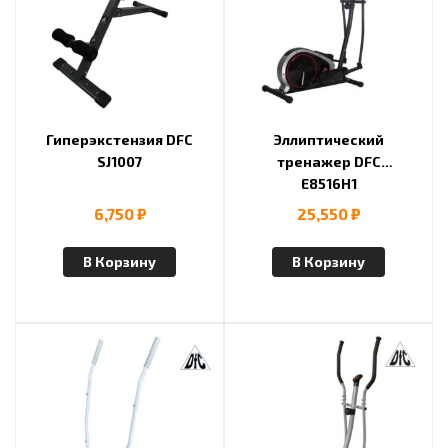
Гиперэкстензия DFC
Эллиптический
SJ1007
тренажер DFC
E8516H1
6,750
₽
25,550
₽
В Корзину
В Корзину