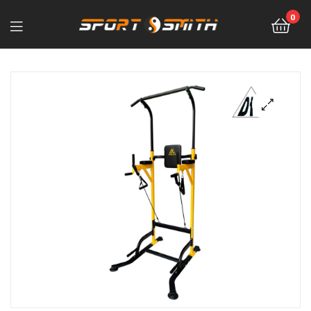
0
Sport-
Smith
—
магазин
спортивных
товаров