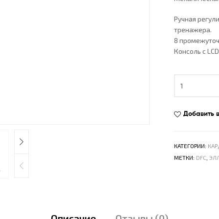
Ручная регул
тренажера.
8 промежуто
Консоль с LC
Добавить 
КАТЕГОРИИ:
КА
МЕТКИ:
DFC
,
ЭЛ
Описание
Отзывы (0)