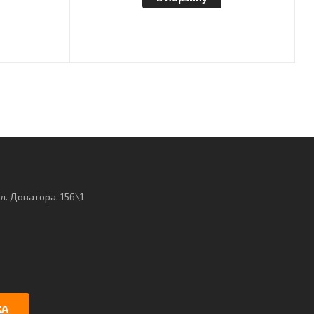
ул. Доватора, 156\1
КА