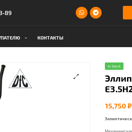
8-89
УПАТЕЛЮ
КОНТАКТЫ
In Stock
Эллип
E3.5H
15,750
₽
Эллиптическ
Механическая