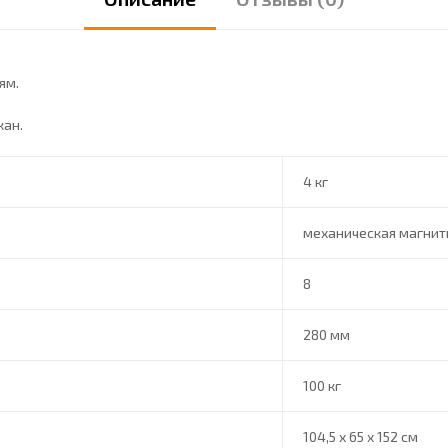
ям.
кан.
4 кг
механическая магнит
8
280 мм
100 кг
104,5 х 65 х 152 см