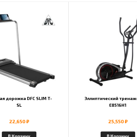
ая дорожка DFC SLIM T-
Эллиптический тренаж
SL
E8516H1
22,650
₽
25,550
₽
В Корзину
В Корзину