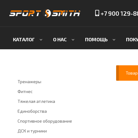
+7 900 129-8
Sport-
Smith
КАТАЛОГ
О НАС
ПОМОЩЬ
ПОК
—
магазин
Товар
спортивных
Тренажеры
товаров
Фитнес
Тяжелая атлетика
Весь
ассортимент
Единоборства
спортивных
Спортивное оборудование
товаров
с
ДСК и турники
доставкой