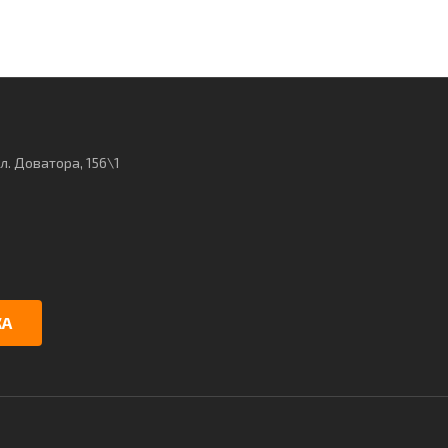
ул. Доватора, 156\1
КА